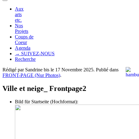
Aux
arts
etc.
Nos
Projets
Coups de
Coeur
Agenda
→ SUIVEZ-NOUS
Recherche
Rédigé par Sandrine bis le
17 Novembre 2025
. Publié dans
FRONT-PAGE (Nur Photos)
.
Ville et neige_ Frontpage2
Bild für Startseite (Hochformat):