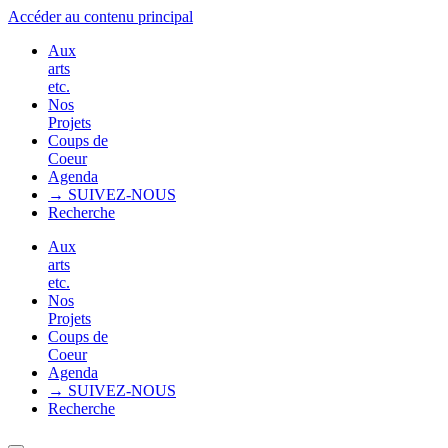
Accéder au contenu principal
Aux
arts
etc.
Nos
Projets
Coups de
Coeur
Agenda
→ SUIVEZ-NOUS
Recherche
Aux
arts
etc.
Nos
Projets
Coups de
Coeur
Agenda
→ SUIVEZ-NOUS
Recherche